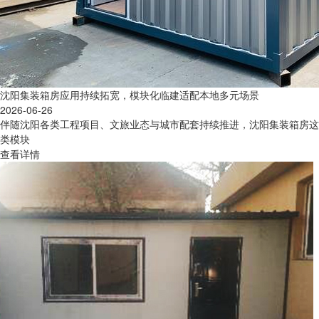
沈阳集装箱房应用持续拓宽，模块化临建适配本地多元场景
2026-06-26
伴随沈阳各类工程项目、文旅业态与城市配套持续推进，沈阳集装箱房这
类模块
查看详情