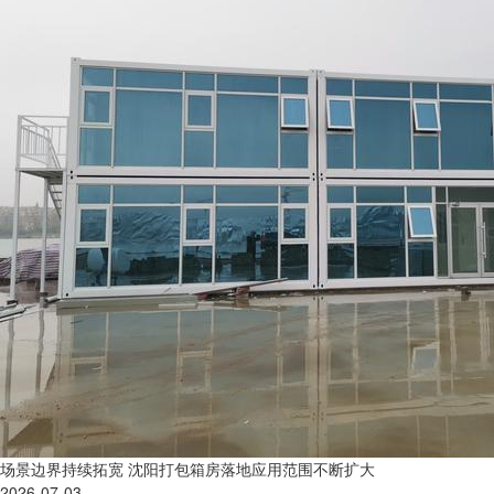
场景边界持续拓宽 沈阳打包箱房落地应用范围不断扩大
2026-07-03