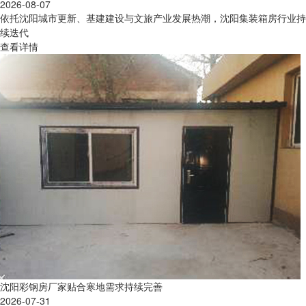
2026-08-07
依托沈阳城市更新、基建建设与文旅产业发展热潮，沈阳集装箱房行业持
续迭代
查看详情
沈阳彩钢房厂家贴合寒地需求持续完善
2026-07-31